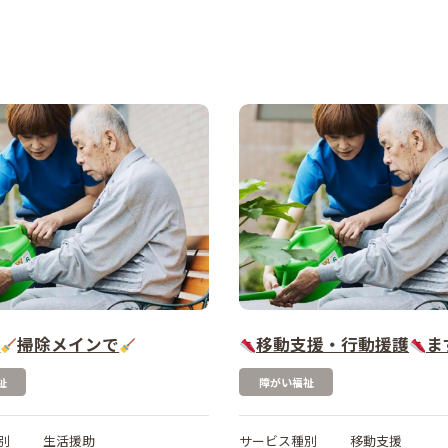
助
掃除メインで
移動支援・行動援護
ま
祉
障がい福祉
別
生活援助
サービス種別
移動支援